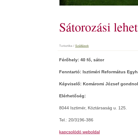
Sátorozási lehe
Turisztika /
Szállások
Férőhely: 40 fő, sátor
Fenntartó: Isztiméri Református Egy
Képviselő: Komáromi József gondno
Elérhetőség:
8044 Isztimér, Köztársaság u. 125.
Tel.: 20/3196-386
kapcsolódó weboldal