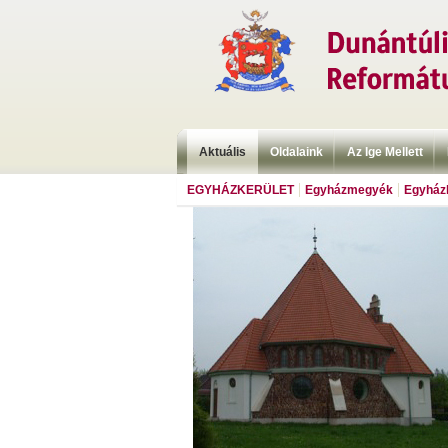
Aktuális
Oldalaink
Az Ige Mellett
EGYHÁZKERÜLET
Egyházmegyék
Egyházk