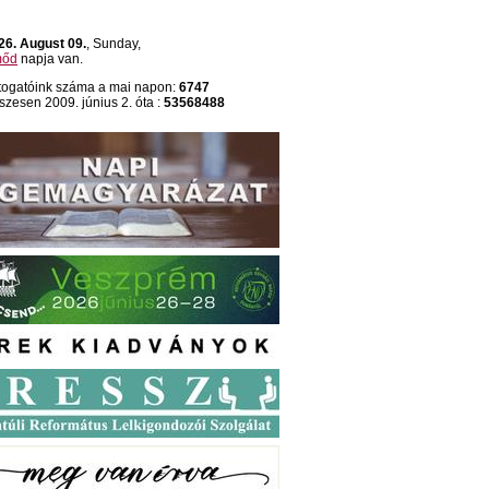
26. August 09.
, Sunday,
őd
napja van.
togatóink száma a mai napon:
6747
szesen 2009. június 2. óta :
53568488