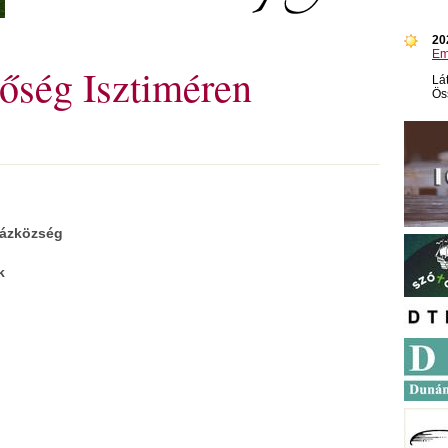
20
Em
tőség Isztiméren
Lá
Ös
házközség
k