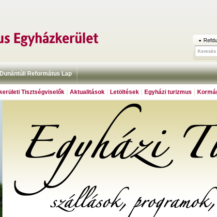
Refdu
Dunántúli Református Lap
erületi Tisztségviselők
Aktualitások
Letöltések
Egyházi turizmus
Kormán