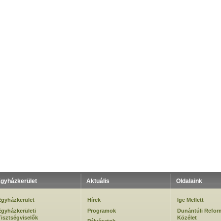
gyházkerület
Aktuális
Oldalaink
Egyházkerület
Hírek
Ige Mellett
Egyházkerületi
Programok
Dunántúli Refor
Tisztségviselők
Közélet