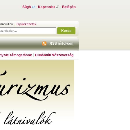
Súgó
Kapcsolat
Belépés
nantul.hu
Gyülekezetek
Keres
RSS hírfolyam
yzati támogatások
Dunántúli Nőszövetség