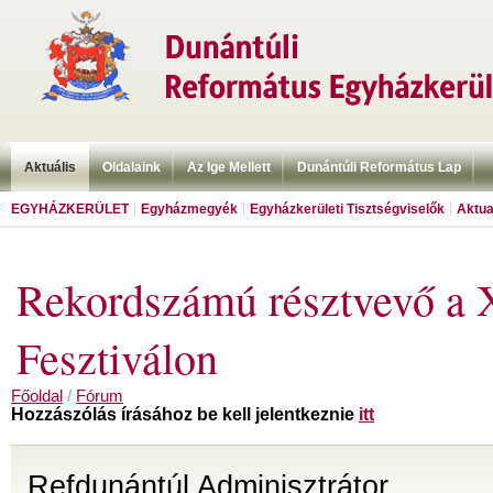
Aktuális
Oldalaink
Az Ige Mellett
Dunántúli Református Lap
EGYHÁZKERÜLET
Egyházmegyék
Egyházkerületi Tisztségviselők
Aktua
Rekordszámú résztvevő a
Fesztiválon
Főoldal
/
Fórum
Hozzászólás írásához be kell jelentkeznie
itt
Refdunántúl Adminisztrátor