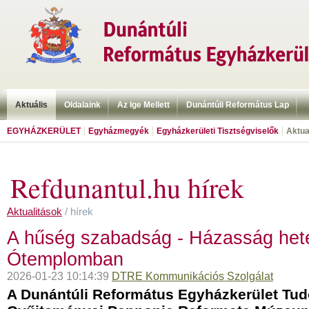
Aktuális
Oldalaink
Az Ige Mellett
Dunántúli Református Lap
EGYHÁZKERÜLET
Egyházmegyék
Egyházkerületi Tisztségviselők
Aktua
Refdunantul.hu hírek
Aktualitások
/ hírek
A hűség szabadság - Házasság het
Ótemplomban
2026-01-23 10:14:39
DTRE Kommunikációs Szolgálat
A Dunántúli Református Egyházkerület T