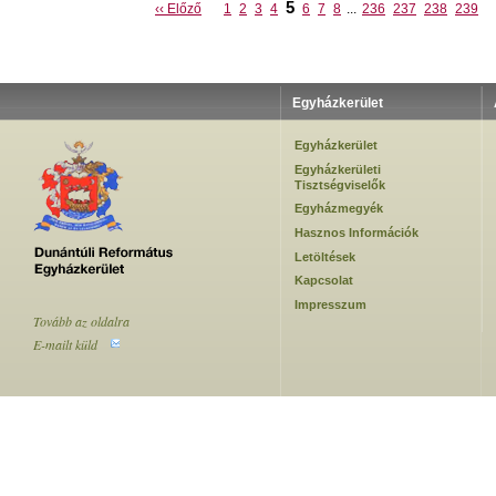
5
‹‹ Előző
1
2
3
4
6
7
8
...
236
237
238
239
Egyházkerület
Egyházkerület
Egyházkerületi
Tisztségviselők
Egyházmegyék
Hasznos Információk
Letöltések
Kapcsolat
Impresszum
Tovább az oldalra
E-mailt küld