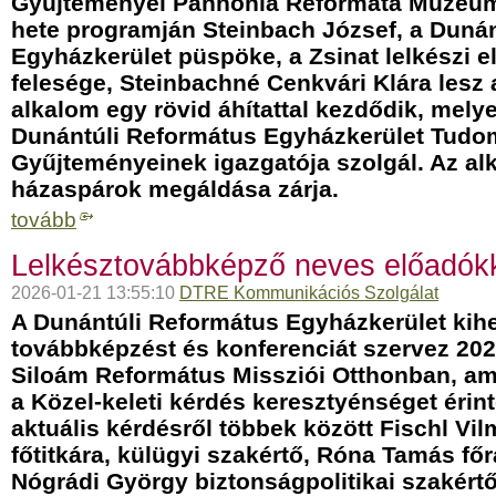
Gyűjteményei Pannonia Reformata Múzeum
hete programján Steinbach József, a Duná
Egyházkerület püspöke, a Zsinat lelkészi 
felesége, Steinbachné Cenkvári Klára lesz 
alkalom egy rövid áhítattal kezdődik, melye
Dunántúli Református Egyházkerület Tud
Gyűjteményeinek igazgatója szolgál. Az alk
házaspárok megáldása zárja.
tovább
Lelkésztovábbképző neves előadók
2026-01-21 13:55:10
DTRE Kommunikációs Szolgálat
A Dunántúli Református Egyházkerület kihel
továbbképzést és konferenciát szervez 2026
Siloám Református Missziói Otthonban, am
a Közel-keleti kérdés keresztyénséget érin
aktuális kérdésről többek között
Fischl Vi
főtitkára, külügyi szakértő, Róna Tamás fő
Nógrádi György biztonságpolitikai szakértő 