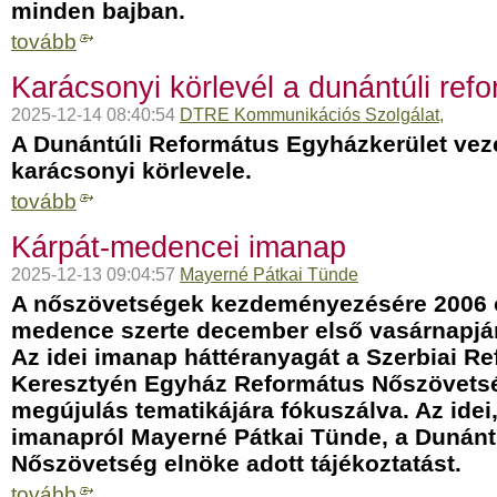
minden bajban.
tovább
Karácsonyi körlevél a dunántúli re
2025-12-14 08:40:54
DTRE Kommunikációs Szolgálat,
A Dunántúli Református Egyházkerület ve
karácsonyi körlevele.
tovább
Kárpát-medencei imanap
2025-12-13 09:04:57
Mayerné Pátkai Tünde
A nőszövetségek kezdeményezésére 2006 ót
medence szerte december első vasárnapjá
Az idei imanap háttéranyagát a Szerbiai R
Keresztyén Egyház Református Nőszövetség
megújulás tematikájára fókuszálva. Az idei
imanapról Mayerné Pátkai Tünde, a Dunánt
Nőszövetség elnöke adott tájékoztatást.
tovább