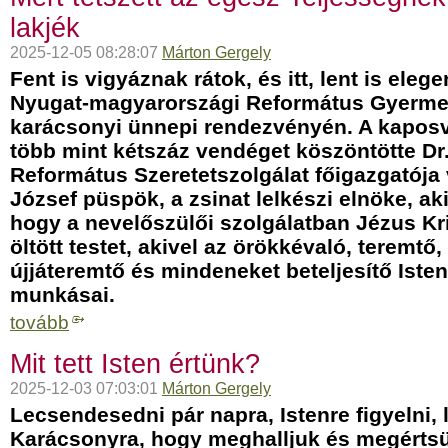
lakjék
2025-12-05 08:28:07
Márton Gergely
Fent is vigyáznak rátok, és itt, lent is eleg
Nyugat-magyarországi Református Gyerme
karácsonyi ünnepi rendezvényén. A kapos
több mint kétszáz vendéget köszöntötte Dr.
Református Szeretetszolgálat főigazgatója
József püspök, a zsinat lelkészi elnöke, ak
hogy a nevelőszülői szolgálatban Jézus Kr
öltött testet, akivel az örökkévaló, teremtő,
újjáteremtő és mindeneket beteljesítő Iste
munkásai.
tovább
Mit tett Isten értünk?
2025-12-03 07:03:01
Márton Gergely
Lecsendesedni pár napra, Istenre figyelni, l
Karácsonyra, hogy meghalljuk és megérts