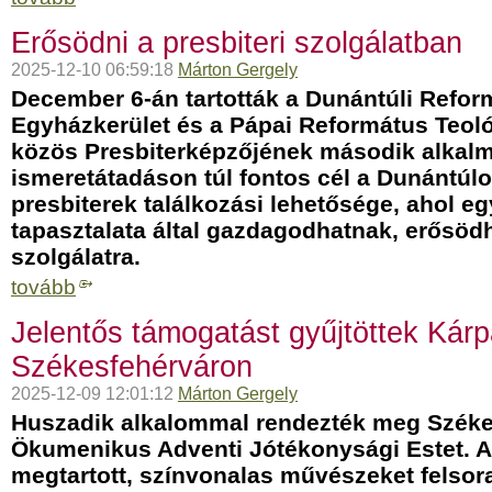
Erősödni a presbiteri szolgálatban
2025-12-10 06:59:18
Márton Gergely
December 6-án tartották a Dunántúli Refor
Egyházkerület és a Pápai Református Teol
közös Presbiterképzőjének második alkalm
ismeretátadáson túl fontos cél a Dunántúl
presbiterek találkozási lehetősége, ahol e
tapasztalata által gazdagodhatnak, erősöd
szolgálatra.
tovább
Jelentős támogatást gyűjtöttek Kárp
Székesfehérváron
2025-12-09 12:01:12
Márton Gergely
Huszadik alkalommal rendezték meg Széke
Ökumenikus Adventi Jótékonysági Estet. 
megtartott, színvonalas művészeket felsor