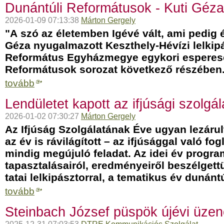
Dunántúli Reformátusok - Kuti Géza
2026-01-09 07:13:38
Márton Gergely
"A
szó az életemben Igévé vált, ami pedig é
Géza nyugalmazott Keszthely-Hévízi lelkip
Református Egyházmegye egykori esperese
Reformátusok sorozat következő részében
tovább
Lendületet kapott az ifjúsági szolgá
2026-01-02 07:30:27
Márton Gergely
Az Ifjúság Szolgálatának Éve ugyan lezárult
az év is rávilágított – az ifjúsággal való fo
mindig megújuló feladat. Az idei év program
tapasztalásairól, eredményeiről beszélget
tatai lelkipásztorral, a tematikus év dunánt
tovább
Steinbach József püspök újévi üzen