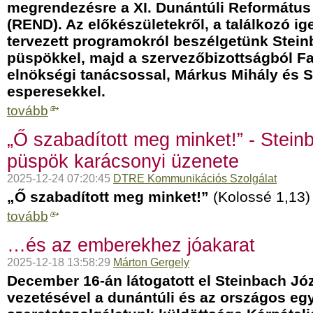
megrendezésre a XI. Dunántúli Reformátu
(REND). Az előkészületekről, a találkozó ige
tervezett programokról beszélgetünk Stein
püspökkel, majd a szervezőbizottságból F
elnökségi tanácsossal, Márkus Mihály és S
esperesekkel.
tovább
„Ő szabadított meg minket!” - Stein
püspök karácsonyi üzenete
2025-12-24 07:20:45
DTRE Kommunikációs Szolgálat
„Ő szabadított meg minket!”
(Kolossé 1,13)
tovább
…és az emberekhez jóakarat
2025-12-18 13:58:29
Márton Gergely
December 16-án látogatott el Steinbach Jó
vezetésével a dunántúli és az országos eg