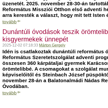
üzenetét. 2025. november 28-30-án tartottá
Református Missziói Otthon első adventi h
arra keresték a választ, hogy mit tett Isten
tovább
Dunántúli óvodások teszik örömtelib
kisgyermekek ünnepét
2025-12-02 07:18:33
Márton Gergely
Idén is csatlakoztak dunántúli református
Református Szeretetszolgálat adventi prog
összesen 360 kárpátaljai gyermek Karácso
örömtelibbé. A csomagokat a szolgálat mu
képviselőitől és Steinbach József püspöktő
november 28-án a Balatonalmádi Nádas R
Óvodában.
tovább