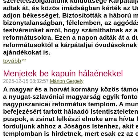
szeretetszolgálatunk küldöttsége Kárpátal
adtak át, és közös imádságban kérték az U
adjon békességet. Biztosították a háború m
bizonytalanságban, félelemben, az aggódá
testvéreinket arról, hogy számíthatnak az
reformátusokra. Ezen a napon adták át a d
reformátusoktól a kárpátaljai óvodásoknak
ajándékokat is.
tovább
Menjetek be kapuin hálaénekkel
2025-12-15 08:32:57
Márton Gergely
A magyar és a horvát kormány közös támo
a nyugat-szlavóniai magyarság egyik fonto
nagypiszanicai református templom. A mu
befejezésért tartott hálaadó istentisztelet
püspök, a zsinat lelkészi elnöke arra hívta 
forduljunk ahhoz a Jóságos Istenhez, akit 
templomban is hirdetnek, mert csak ez az