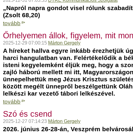
2025-12-31 07:03:53
DTRE Kommunikációs Szolgálat
„Napról napra gondot visel rólunk szabadít
(Zsolt 68,20)
tovább
Őrhelyemen állok, figyelem, mit mo
2025-12-29 07:00:15
Márton Gergely
A híreket hallva egyre inkább érezhetjük úg
harci hangulatban van. Felértékelődik a bé
isteni kegyelemként éljük meg, hogy a sz
zajló háború mellett mi itt, Magyarország
ünnepelhettük meg Jézus Krisztus születés
között megélt ünnepről beszélgettünk Oláh
lelkészi kar vezető tábori lelkészével.
tovább
Szó és csend
2025-12-27 07:14:23
Márton Gergely
2026. június 26-28-án, Veszprém belvárosá