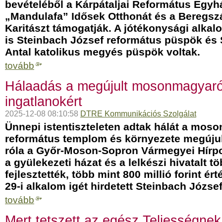
bevételéből a Kárpátaljai Református Egyh
„Mandulafa” Idősek Otthonát és a Beregsz
Karitászt támogatják. A jótékonysági alka
is Steinbach József református püspök és
Antal katolikus megyés püspök voltak.
tovább
Hálaadás a megújult mosonmagyaró
ingatlanokért
2025-12-08 08:10:58
DTRE Kommunikációs Szolgálat
Ünnepi istentiszteleten adtak hálát a mos
református templom és környezete megújul
róla a Győr-Moson-Sopron Vármegyei Hírpo
a gyülekezeti házat és a lelkészi hivatalt t
fejlesztették, több mint 800 millió forint é
29-i alkalom igét hirdetett Steinbach Józse
tovább
Mert tetszett az egész Teljességne