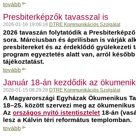
tovább
Presbiterképzők tavasszal is
2026-01-16 19:06:18
DTRE Kommunikációs Szolgálat
2026 tavaszán folytatódik a Presbiterképz
sora. Márciusban és áprilisban is várják a
presbitereket és az érdeklődő gyülekezeti t
program egyeztetés alatt van, arról későb
tájékoztatást.
tovább
Január 18-án kezdődik az ökumenik
2026-01-15 08:29:28
DTRE Kommunikációs Szolgálat
A Magyarországi Egyházak Ökumenikus Ta
18–25. között szervezi meg az ökumenikus
Az
országos nyitó istentisztelet
18-án (vasá
lesz a Kálvin téri református templomban.
tovább